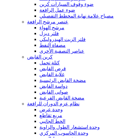
ضوء وقوف السيارات كرين
ضوء عمل الرافعة
مصباح علامة نهاية المخطط التفصيلي
عنصر مرشح الرافعة
مرشح الهواء
فلتر ديزل
فلتر الزيت الهيدروليكي
مصفاة النفط
عناصر التصفية الأخرى
كرين القابض
كتلة تحمل
قرص القابض
غلاية القابض
مضخة القابض الرئيسية
دواسة القابض
صوانى القابض
مضخة القابض الفرعية
نظام عزم الدوران للرافعة
وحدة عرض
مربع تقاطع
الخط الجانبي
وحدة استشعار الطول والزاوية
وحدة الحاسوب المركزي