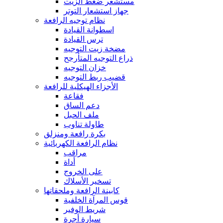
مستشعر ضغط الزيت
جهاز استشعار التوتر
نظام توجيه الرافعة
اسطوانة القيادة
ترس القيادة
مضخة زيت التوجيه
ذراع التوجيه المتأرجح
خزان التوجيه
قضيب ربط التوجيه
الأجزاء الهيكلية للرافعة
فقاعة
دعم الساق
ملف الحبل
طاولة تناوب
بكرة رافعة ومنزلق
نظام الرافعة الكهربائية
مراقب
أداة
على الخروج
تسخير الأسلاك
كابينة الرافعة وملحقاتها
قوس المرآة الخلفية
شريط الوفير
سيارة أجرة