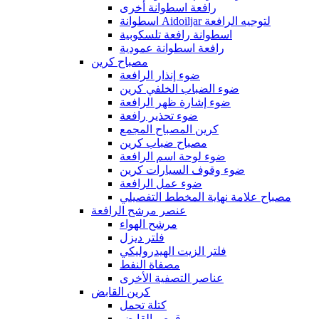
رافعة اسطوانة أخرى
اسطوانة Aidoiljar لتوجيه الرافعة
اسطوانة رافعة تلسكوبية
رافعة اسطوانة عمودية
مصباح كرين
ضوء إنذار الرافعة
ضوء الضباب الخلفي كرين
ضوء إشارة ظهر الرافعة
ضوء تحذير رافعة
كرين المصباح المجمع
مصباح ضباب كرين
ضوء لوحة اسم الرافعة
ضوء وقوف السيارات كرين
ضوء عمل الرافعة
مصباح علامة نهاية المخطط التفصيلي
عنصر مرشح الرافعة
مرشح الهواء
فلتر ديزل
فلتر الزيت الهيدروليكي
مصفاة النفط
عناصر التصفية الأخرى
كرين القابض
كتلة تحمل
قرص القابض