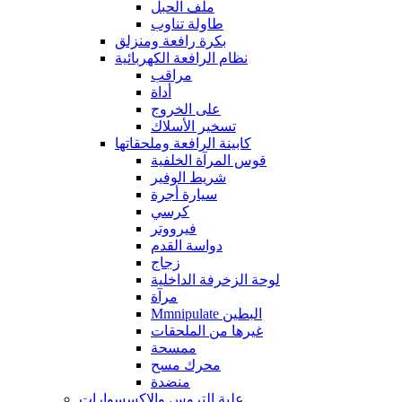
ملف الحبل
طاولة تناوب
بكرة رافعة ومنزلق
نظام الرافعة الكهربائية
مراقب
أداة
على الخروج
تسخير الأسلاك
كابينة الرافعة وملحقاتها
قوس المرآة الخلفية
شريط الوفير
سيارة أجرة
كرسي
فيرووتر
دواسة القدم
زجاج
لوحة الزخرفة الداخلية
مرآة
Mmnipulate البطين
غيرها من الملحقات
ممسحة
محرك مسح
منضدة
علبة التروس والاكسسوارات