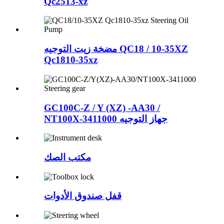
Qc2513-xz
مضخة زيت التوجيه QC18 / 10-35XZ
Qc1810-35xz
GC100C-Z / Y (XZ) -AA30 /
NT100X-3411000 جهاز التوجيه
مكتب الصك
قفل صندوق الأدوات