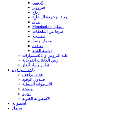
كرسي
فيرووتر
زجاج
لوحة الزخرفة الداخلية
مرآة
Mmnipulate البطين
غيرها من الملحقات
ممسحة
محرك مسح
منضدة
دواسة القدم
علبة التروس والاكسسوارات
رنين الكابلات الفولاذية
نظام مسار الغاز
رافعة مجنزرة
حذاء الزاحف
صندوق الوقود
الأسطوانة السفلية
مضخة
احزم
الأسطوانة العلوية
أسطوانة
محمل