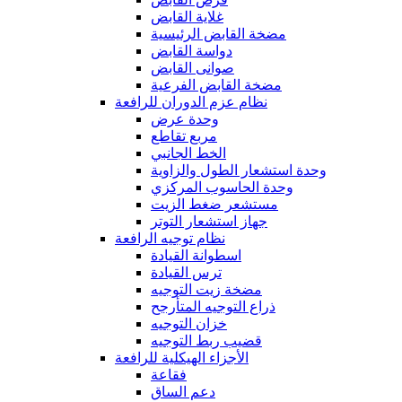
غلاية القابض
مضخة القابض الرئيسية
دواسة القابض
صوانى القابض
مضخة القابض الفرعية
نظام عزم الدوران للرافعة
وحدة عرض
مربع تقاطع
الخط الجانبي
وحدة استشعار الطول والزاوية
وحدة الحاسوب المركزي
مستشعر ضغط الزيت
جهاز استشعار التوتر
نظام توجيه الرافعة
اسطوانة القيادة
ترس القيادة
مضخة زيت التوجيه
ذراع التوجيه المتأرجح
خزان التوجيه
قضيب ربط التوجيه
الأجزاء الهيكلية للرافعة
فقاعة
دعم الساق