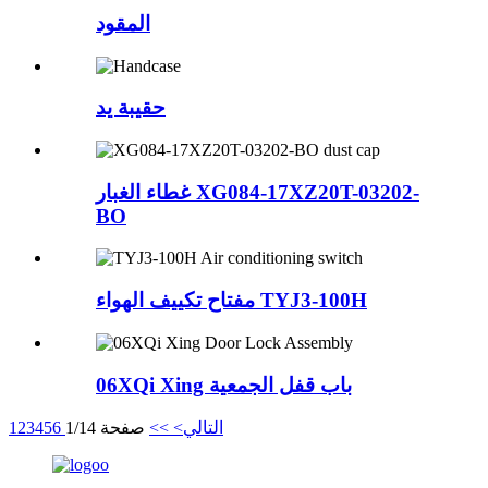
المقود
حقيبة يد
غطاء الغبار XG084-17XZ20T-03202-
BO
مفتاح تكييف الهواء TYJ3-100H
06XQi Xing باب قفل الجمعية
التالي>
>>
صفحة 1/14
6
5
4
3
2
1