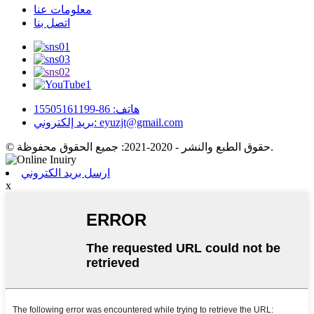
معلومات عنا
اتصل بنا
هاتف: 86-15505161199
بريد إلكتروني: eyuzjt@gmail.com
© حقوق الطبع والنشر - 2020-2021: جميع الحقوق محفوظة.
ارسل بريد الكتروني
x